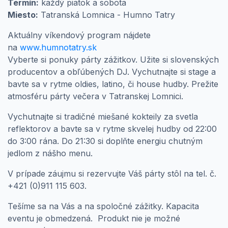
Termín:
každý piatok a sobota
Miesto:
Tatranská Lomnica - Humno Tatry
Aktuálny víkendový program nájdete
na
www.humnotatry.sk
Vyberte si ponuky párty zážitkov. Užite si slovenských
producentov a obľúbených DJ. Vychutnajte si stage a
bavte sa v rytme oldies, latino, či house hudby. Prežite
atmosféru párty večera v Tatranskej Lomnici.
Vychutnajte si tradičné miešané kokteily za svetla
reflektorov a bavte sa v rytme skvelej hudby od 22:00
do 3:00 rána. Do 21:30 si doplňte energiu chutným
jedlom z nášho menu.
V prípade záujmu si rezervujte Váš párty stôl na tel. č.
+421 (0)911 115 603.
Tešíme sa na Vás a na spoločné zážitky. Kapacita
eventu je obmedzená. Produkt nie je možné