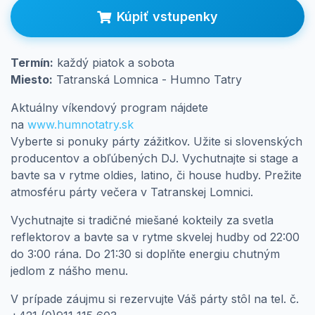
Prihlásenie
Kúpiť vstupenky
Termín:
každý piatok a sobota
Miesto:
Tatranská Lomnica - Humno Tatry
Aktuálny víkendový program nájdete
na
www.humnotatry.sk
Vyberte si ponuky párty zážitkov. Užite si slovenských
producentov a obľúbených DJ. Vychutnajte si stage a
bavte sa v rytme oldies, latino, či house hudby. Prežite
atmosféru párty večera v Tatranskej Lomnici.
Vychutnajte si tradičné miešané kokteily za svetla
reflektorov a bavte sa v rytme skvelej hudby od 22:00
do 3:00 rána. Do 21:30 si doplňte energiu chutným
jedlom z nášho menu.
V prípade záujmu si rezervujte Váš párty stôl na tel. č.