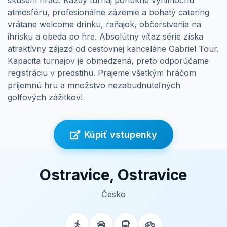
skúsení hráči. Každý turnaj ponúkne výnimočnú
atmosféru, profesionálne zázemie a bohatý catering
vrátane welcome drinku, raňajok, občerstvenia na
ihrisku a obeda po hre. Absolútny víťaz série získa
atraktívny zájazd od cestovnej kancelárie Gabriel Tour.
Kapacita turnajov je obmedzená, preto odporúčame
registráciu v predstihu. Prajeme všetkým hráčom
príjemnú hru a množstvo nezabudnuteľných
golfových zážitkov!
Kúpiť vstupenky
Ostravice, Ostravice
Česko