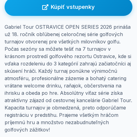
Prihlásenie
Kúpiť vstupenky
Gabriel Tour OSTRAVICE OPEN SERIES 2026 prináša
už 18. ročník obľúbenej celoročnej série golfových
turnajov otvorenej pre všetkých milovníkov golfu.
Počas sezóny sa môžete tešiť na 7 turnajov v
krásnom prostredí golfového rezortu Ostravice, kde si
vďaka rozdeleniu do 3 kategórií zahrajú začiatočníci aj
skúsení hráči. Každý turnaj ponúkne výnimočnú
atmosféru, profesionálne zázemie a bohatý catering
vrátane welcome drinku, raňajok, občerstvenia na
ihrisku a obeda po hre. Absolútny víťaz série získa
atraktívny zájazd od cestovnej kancelárie Gabriel Tour.
Kapacita turnajov je obmedzená, preto odporúčame
registráciu v predstihu. Prajeme všetkým hráčom
príjemnú hru a množstvo nezabudnuteľných
golfových zážitkov!