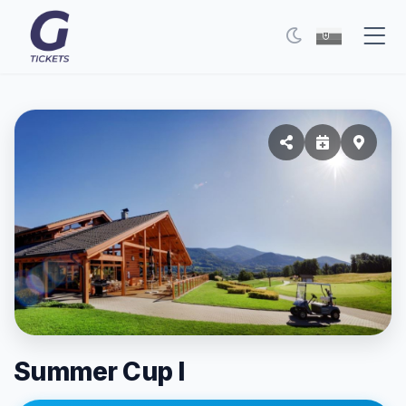
Eventy
FAQ
Moje vstupenky
Kontakt
Všeobecné podmienky
O nás
Prepnúť na tmavý režim
Summer Cup I