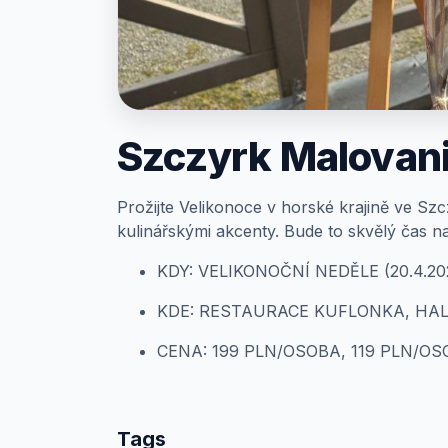
Prihlásenie
Szczyrk Malovanie
Prožijte Velikonoce v horské krajině ve Sz
kulinářskými akcenty. Bude to skvělý čas na 
KDY: VELIKONOČNÍ NEDĚLE (20.4.202
KDE: RESTAURACE KUFLONKA, HA
CENA: 199 PLN/OSOBA, 119 PLN/OS
Tags