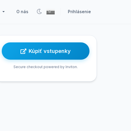
O nás
Prihlásenie
k
Kúpiť vstupenky
Secure checkout powered by Inviton.