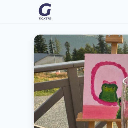
Eventy
FAQ
Moje vstupenky
Kontakt
Všeobecné podmienky
O nás
Prepnúť na tmavý režim