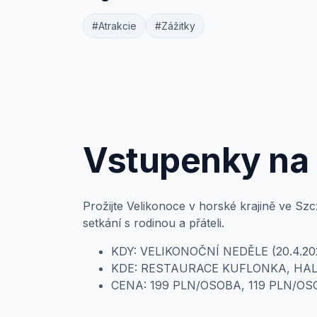
#Atrakcie
#Zážitky
Vstupenky na 
Prožijte Velikonoce v horské krajině ve Sz
setkání s rodinou a přáteli.
KDY: VELIKONOČNÍ NEDĚLE (20.4.202
KDE: RESTAURACE KUFLONKA, HA
CENA: 199 PLN/OSOBA, 119 PLN/OS