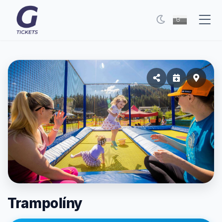
Eventy
FAQ
Moje vstupenky
Kontakt
Všeobecné podmienky
O nás
Prepnúť na tmavý režim
Trampolíny