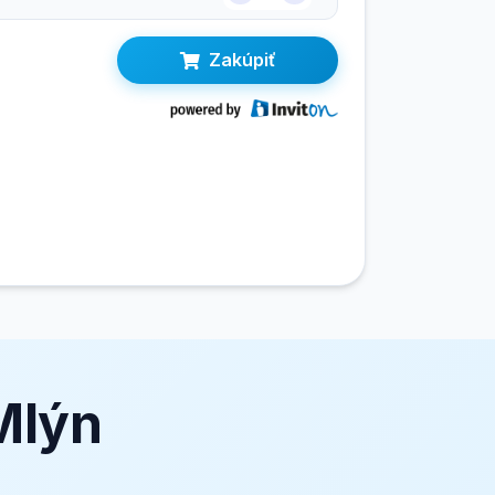
Zakúpiť
Mlýn