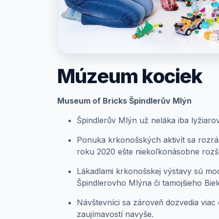
Prihlásenie
Múzeum kociek
Museum of Bricks Špindlerův Mlýn
Špindlerův Mlýn už neláka iba lyžiarov
Ponuka krkonošských aktivít sa rozrá
roku 2020 ešte niekoľkonásobne rozší
Lákadlami krkonošskej výstavy sú mod
Špindlerovho Mlýna či tamojšieho Bie
Návštevníci sa zároveň dozvedia viac 
zaujímavostí navyše.