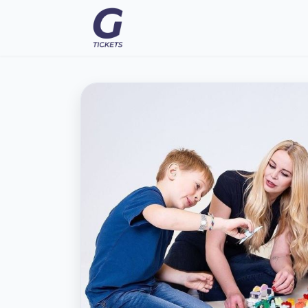
Eventy
FAQ
Moje vstupenky
Kontakt
Všeobecné podmienky
O nás
Prepnúť na tmavý režim