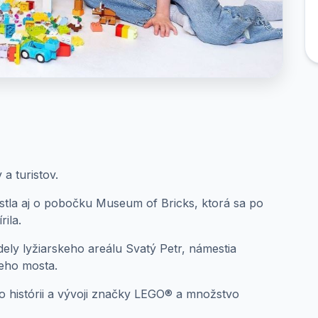
 a turistov.
stla aj o pobočku Museum of Bricks, ktorá sa po
rila.
ely lyžiarskeho areálu Svatý Petr, námestia
leho mosta.
o histórii a vývoji značky LEGO® a množstvo