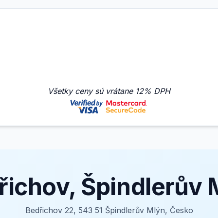
Všetky ceny sú vrátane 12% DPH
řichov, Špindlerův 
Bedřichov 22, 543 51 Špindlerův Mlýn, Česko