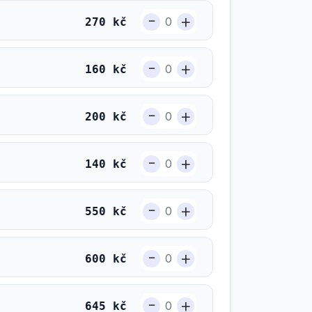
-
+
270 kč
-
+
160 kč
-
+
200 kč
-
+
140 kč
-
+
550 kč
-
+
600 kč
-
+
645 kč