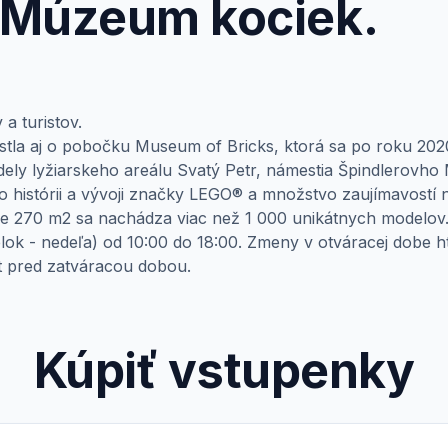
 Múzeum kociek.
 a turistov.
stla aj o pobočku Museum of Bricks, ktorá sa po roku 2020
ely lyžiarskeho areálu Svatý Petr, námestia Špindlerovho 
 o histórii a vývoji značky LEGO® a množstvo zaujímavostí
he 270 m2 sa nachádza viac než 1 000 unikátnych modelov
ok - nedeľa) od 10:00 do 18:00. Zmeny v otváracej dobe h
t pred zatváracou dobou.
Kúpiť vstupenky