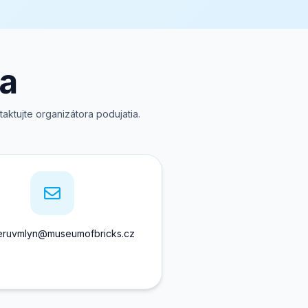
ia
aktujte organizátora podujatia.
leruvmlyn@museumofbricks.cz