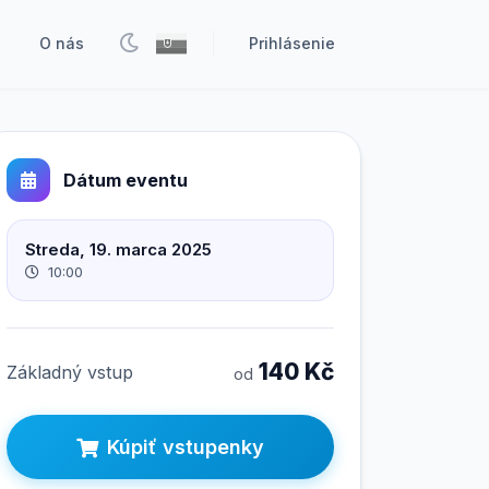
O nás
Prihlásenie
Dátum eventu
Streda, 19. marca 2025
10:00
140 Kč
Základný vstup
od
Kúpiť vstupenky