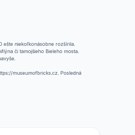
 ešte niekoľkonásobne rozšírila.
Mlýna či tamojšieho Bieleho mosta.
 navyše.
.
ttps://museumofbricks.cz. Posledná