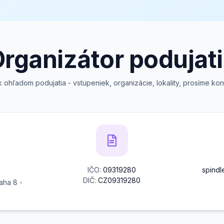
rganizátor podujat
hľadom podujatia - vstupeniek, organizácie, lokality, prosíme kont
IČO:
09319280
spind
DIČ:
CZ09319280
aha 8 -