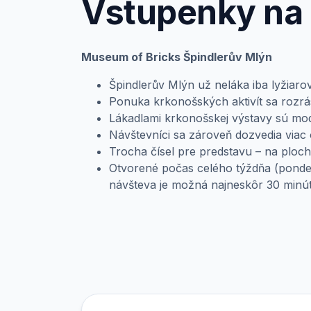
Vstupenky na
Museum of Bricks Špindlerův Mlýn
Špindlerův Mlýn už neláka iba lyžiarov
Ponuka krkonošských aktivít sa rozrá
Lákadlami krkonošskej výstavy sú mod
Návštevníci sa zároveň dozvedia viac
Trocha čísel pre predstavu – na ploc
Otvorené počas celého týždňa (pondel
návšteva je možná najneskôr 30 minú