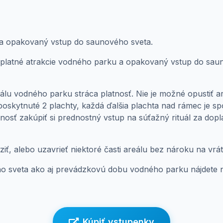
a opakovaný vstup do saunového sveta.
platné atrakcie vodného parku a opakovaný vstup do sau
álu vodného parku stráca platnosť. Nie je možné opustiť ar
poskytnuté 2 plachty, každá ďalšia plachta nad rámec je s
žnosť zakúpiť si prednostný vstup na súťažný rituál za dopl
ť, alebo uzavrieť niektoré časti areálu bez nároku na vr
ho sveta ako aj prevádzkovú dobu vodného parku nájdete
Kúpiť vstupenky