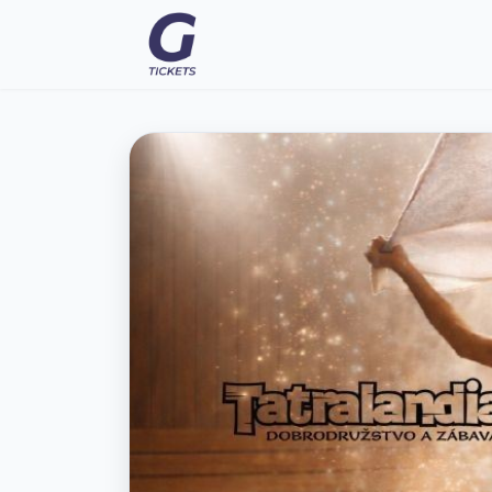
Eventy
FAQ
Moje vstupenky
Kontakt
Všeobecné podmienky
O nás
Prepnúť na tmavý režim