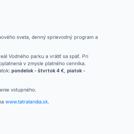
nového sveta, denný sprievodný program a
eál Vodného parku a vrátiť sa späť. Pri
poplatnená v zmysle platného cenníka.
atok:
pondelok - štvrtok 4 €
,
piatok -
átenie vstupného.
 na
www.tatralandia.sk
.