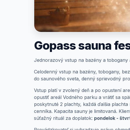
Prihlásenie
Gopass sauna fest
Jednorazový vstup na bazény a tobogany 
Celodenný vstup na bazény, tobogany, bez
do saunového sveta, denný sprievodný pro
Vstup platí v zvolený deň a po opustení ar
opustiť areál Vodného parku a vrátiť sa spä
poskytnuté 2 plachty, každá ďalšia placht
cenníka. Kapacita sauny je limitovaná. Kli
súťažný rituál za doplatok:
pondelok - štvr
Prevádzkovateľ si vyhradzuje právo obmedzi