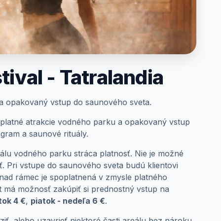
ival - Tatralandia
a opakovaný vstup do saunového sveta.
platné atrakcie vodného parku a opakovaný vstup
gram a saunové rituály.
eálu vodného parku stráca platnosť. Nie je možné
ť. Pri vstupe do saunového sveta budú klientovi
a nad rámec je spoplatnená v zmysle platného
ent má možnosť zakúpiť si prednostný vstup na
tok 4 €
,
piatok - nedeľa 6 €
.
ť, alebo uzavrieť niektoré časti areálu bez nároku