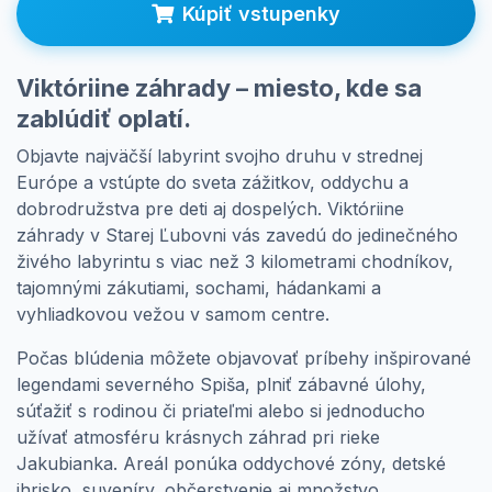
Kúpiť vstupenky
Prihlásenie
Viktóriine záhrady
– miesto, kde sa
zablúdiť oplatí.
Objavte najväčší labyrint svojho druhu v strednej
Európe a vstúpte do sveta zážitkov, oddychu a
dobrodružstva pre deti aj dospelých. Viktóriine
záhrady v Starej Ľubovni vás zavedú do jedinečného
živého labyrintu s viac než 3 kilometrami chodníkov,
tajomnými zákutiami, sochami, hádankami a
vyhliadkovou vežou v samom centre.
Počas blúdenia môžete objavovať príbehy inšpirované
legendami severného Spiša, plniť zábavné úlohy,
súťažiť s rodinou či priateľmi alebo si jednoducho
užívať atmosféru krásnych záhrad pri rieke
Jakubianka. Areál ponúka oddychové zóny, detské
ihrisko, suveníry, občerstvenie aj množstvo