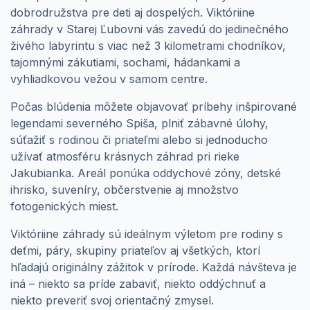
dobrodružstva pre deti aj dospelých. Viktóriine
záhrady v Starej Ľubovni vás zavedú do jedinečného
živého labyrintu s viac než 3 kilometrami chodníkov,
tajomnými zákutiami, sochami, hádankami a
vyhliadkovou vežou v samom centre.
Počas blúdenia môžete objavovať príbehy inšpirované
legendami severného Spiša, plniť zábavné úlohy,
súťažiť s rodinou či priateľmi alebo si jednoducho
užívať atmosféru krásnych záhrad pri rieke
Jakubianka. Areál ponúka oddychové zóny, detské
ihrisko, suveníry, občerstvenie aj množstvo
fotogenických miest.
Viktóriine záhrady sú ideálnym výletom pre rodiny s
deťmi, páry, skupiny priateľov aj všetkých, ktorí
hľadajú originálny zážitok v prírode. Každá návšteva je
iná – niekto sa príde zabaviť, niekto oddýchnuť a
niekto preveriť svoj orientačný zmysel.