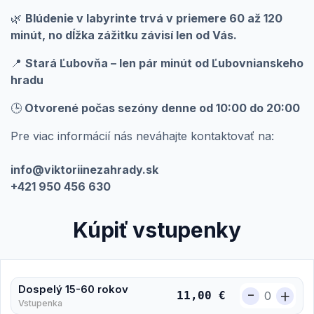
🌿
Blúdenie v labyrinte trvá v priemere 60 až 120
minút, no dĺžka zážitku závisí len od Vás.
📍
Stará Ľubovňa – len pár minút od Ľubovnianskeho
hradu
🕒
Otvorené počas sezóny denne od 10:00 do 20:00
Pre viac informácií nás neváhajte kontaktovať na:
info@viktoriinezahrady.sk
+421 950 456 630
Kúpiť vstupenky
Dospelý 15-60 rokov
-
+
11,00 €
Vstupenka