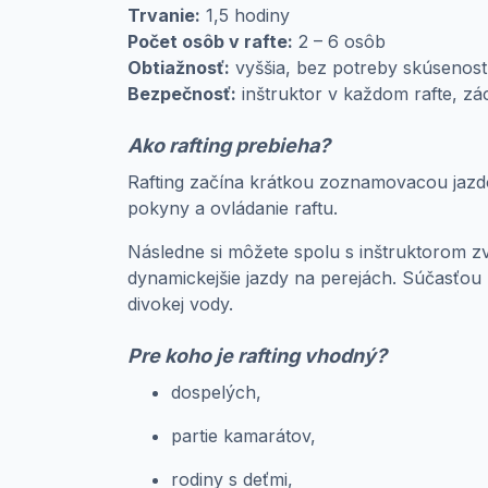
Trvanie:
1,5 hodiny
Počet osôb v rafte:
2 – 6 osôb
Obtiažnosť:
vyššia, bez potreby skúsenost
Bezpečnosť:
inštruktor v každom rafte, z
Ako rafting prebieha?
Rafting začína krátkou zoznamovacou jazdo
pokyny a ovládanie raftu.
Následne si môžete spolu s inštruktorom zvo
dynamickejšie jazdy na perejách. Súčasťou
divokej vody.
Pre koho je rafting vhodný?
dospelých,
partie kamarátov,
rodiny s deťmi,