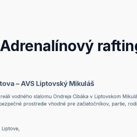
drenalínový rafting
ptova – AVS Liptovský Mikuláš
reáli vodného slalomu Ondreja Cibáka v Liptovskom Mikuláš
bezpečné prostredie vhodné pre začiatočníkov, partie, rodi
 Liptove,