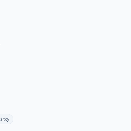
:
žitky