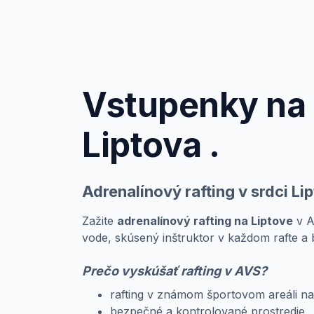
Vstupenky na A
Liptova .
Adrenalínový rafting v srdci Li
Zažite
adrenalínový rafting na Liptove
v A
vode, skúsený inštruktor v každom rafte a 
Prečo vyskúšať rafting v AVS?
rafting v známom športovom areáli na
bezpečné a kontrolované prostredie,