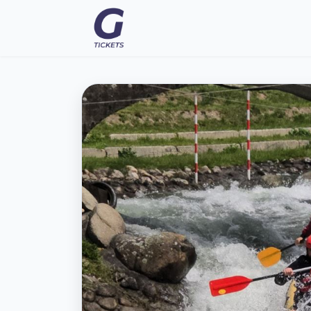
Eventy
FAQ
Moje vstupenky
Kontakt
Všeobecné podmienky
O nás
Prepnúť na tmavý režim