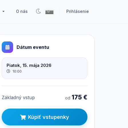
O nás
Prihlásenie
k
Dátum eventu
Piatok, 15. mája 2026
10:00
175 €
Základný vstup
od
Kúpiť vstupenky