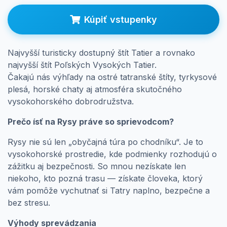
Prihlásenie
Kúpiť vstupenky
Najvyšší turisticky dostupný štít Tatier a rovnako
najvyšší štít Poľských Vysokých Tatier.
Čakajú nás výhľady na ostré tatranské štíty, tyrkysové
plesá, horské chaty aj atmosféra skutočného
vysokohorského dobrodružstva.
Prečo ísť na Rysy práve so sprievodcom?
Rysy nie sú len „obyčajná túra po chodníku“. Je to
vysokohorské prostredie, kde podmienky rozhodujú o
zážitku aj bezpečnosti. So mnou nezískate len
niekoho, kto pozná trasu — získate človeka, ktorý
vám pomôže vychutnať si Tatry naplno, bezpečne a
bez stresu.
Výhody sprevádzania