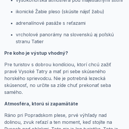
ikonické Žabie pleso (skúsite nájsť žabu)
adrenalínové pasáže s reťazami
vrcholové panorámy na slovenskú aj poľskú
stranu Tatier
Pre koho je výstup vhodný?
Pre turistov s dobrou kondíciou, ktorí chcú zažiť
pravé Vysoké Tatry a mať pri sebe skúseného
horského sprievodcu. Nie je potrebná lezecká
skúsenosť, no určite sa zíde chuť prekonať seba
samého.
Atmosféra, ktorú si zapamätáte
Ráno pri Popradskom plese, prvé výhľady nad
dolinou, zvuk reťazí a ten moment, keď stojíte na
Rysoch nad oblakmi. Toto nie je len turistika. Toto je