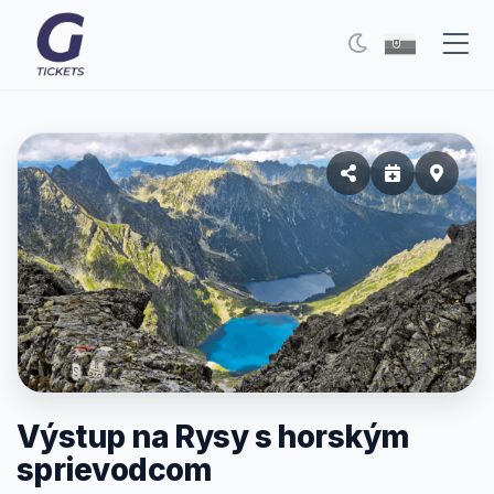
Eventy
FAQ
Moje vstupenky
Kontakt
Všeobecné podmienky
O nás
Výstup na Rysy s horským
Prepnúť na tmavý režim
sprievodcom