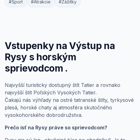
#Šport
#Atrakcie
#Zážitky
Vstupenky na Výstup na
Rysy s horským
sprievodcom .
Najvyšší turisticky dostupný štít Tatier a rovnako
najvyšší štít Poľských Vysokých Tatier.
Čakajú nás výhľady na ostré tatranské štíty, tyrkysové
plesá, horské chaty aj atmosféra skutočného
vysokohorského dobrodružstva.
Prečo ísť na Rysy práve so sprievodcom?
Rysy nie sú len „obyčajná túra po chodníku“. Je to