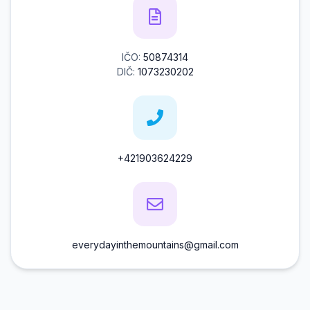
IČO:
50874314
DIČ:
1073230202
+421903624229
everydayinthemountains@gmail.com