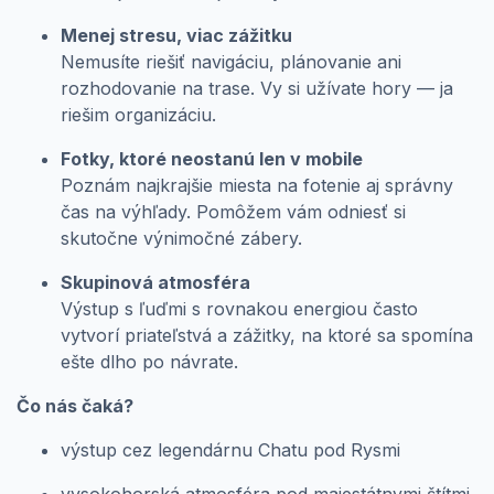
Menej stresu, viac zážitku
Nemusíte riešiť navigáciu, plánovanie ani
rozhodovanie na trase. Vy si užívate hory — ja
riešim organizáciu.
Fotky, ktoré neostanú len v mobile
Poznám najkrajšie miesta na fotenie aj správny
čas na výhľady. Pomôžem vám odniesť si
skutočne výnimočné zábery.
Skupinová atmosféra
Výstup s ľuďmi s rovnakou energiou často
vytvorí priateľstvá a zážitky, na ktoré sa spomína
ešte dlho po návrate.
Čo nás čaká?
výstup cez legendárnu Chatu pod Rysmi
vysokohorská atmosféra pod majestátnymi štítmi