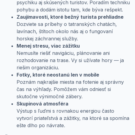
psychiku aj skúsených turistov. Poradím techniku
pohybu a dodám istotu tam, kde býva rešpekt.
Zaujímavosti, ktoré bežný turista prehliadne
Dozviete sa príbehy o tatranských chatách,
lavínach, štítoch okolo nás aj o fungovaní
horskej záchrannej služby.
Menej stresu, viac zážitku
Nemusíte riešiť navigáciu, plánovanie ani
rozhodovanie na trase. Vy si užívate hory — ja
riešim organizáciu.
Fotky, ktoré neostanú len v mobile
Poznám najkrajšie miesta na fotenie aj správny
čas na výhľady. Pomôžem vám odniesť si
skutočne výnimočné zábery.
Skupinová atmosféra
Výstup s ľuďmi s rovnakou energiou často
vytvorí priateľstvá a zážitky, na ktoré sa spomína
ešte dlho po návrate.