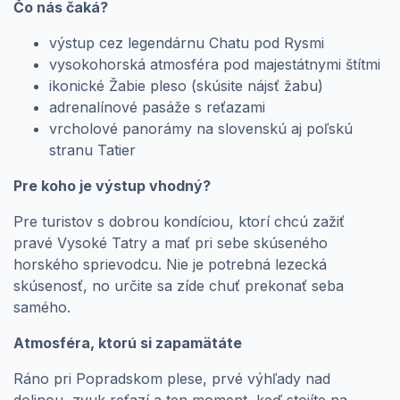
Čo nás čaká?
výstup cez legendárnu Chatu pod Rysmi
vysokohorská atmosféra pod majestátnymi štítmi
ikonické Žabie pleso (skúsite nájsť žabu)
adrenalínové pasáže s reťazami
vrcholové panorámy na slovenskú aj poľskú
stranu Tatier
Pre koho je výstup vhodný?
Pre turistov s dobrou kondíciou, ktorí chcú zažiť
pravé Vysoké Tatry a mať pri sebe skúseného
horského sprievodcu. Nie je potrebná lezecká
skúsenosť, no určite sa zíde chuť prekonať seba
samého.
Atmosféra, ktorú si zapamätáte
Ráno pri Popradskom plese, prvé výhľady nad
dolinou, zvuk reťazí a ten moment, keď stojíte na